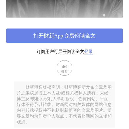
打开财新App 免费阅读全文
订阅用户可展开阅读全文
登录
“国民性”这个概念是谁提出的呢？有人说，“国民
性”的首倡者是鲁迅，见于1907年的《摩罗诗力说》，
0
其实不确。1903年3月，梁启勋（梁启超之弟）在第25
推荐
号《新民丛报》（发行于日本），刊登《国民心理学
与教育之关系》一文，第一次提出“国民性”的概念，
财新博客版权声明：财新博客所发布文章及图
片之版权属博主本人及/或相关权利人所有，未经
并定义为：“取族中各人之心理特性而总合之，即所谓
博主及/或相关权利人单独授权，任何网站、平面
国民性也，即一民族之平均模型也。”此即为“国民
媒体不得予以转载。财新网对相关媒体的网站信息
内容转载授权并不包括财新博客的文章及图片。博
性”之滥觞。1910年，梁启超在《国风报》发表《中国
客文章均为作者个人观点，不代表财新网的立场和
前途之希望与国民责任》（《饮冰室文集（26）》，
观点。
页1）一文，“国民性”一词竟然使用了34次，这当然是